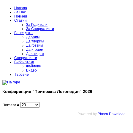
Начало
За Нас
Новини
Статии
За Родители
За Специалисти
В гнездото
Да учим
Да творим
Да готвим
Да играем
Да отидем
Специалисти
Библиотека
Файлове
Видео
Търсене
Конференция "Приложна Логопедия" 2026
Показва #
Powered by
Phoca Download