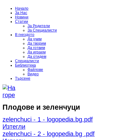
Начало
За Нас
Новини
Статии
За Родители
За Специалисти
В гнездото
Да учим
Да творим
Да готвим
Да играем
Да отидем
Специалисти
Библиотека
Файлове
Видео
Търсене
Плодове и зеленчуци
zelenchuci - 1 - logopedia.bg.pdf
Изтегли
zelenchuci - 2 - logopedia.bg .pdf