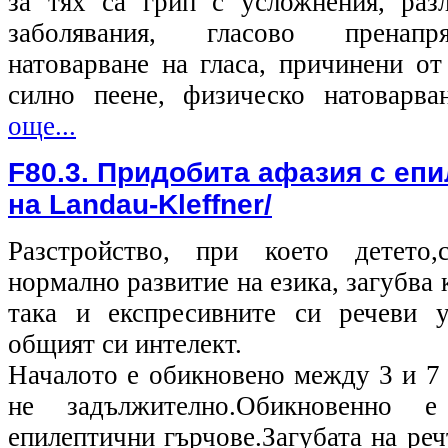
за тях са грип с усложнения, раз
заболявания, гласово пренапр
натоварване на гласа, причинени от
силно пеене, физическо натоварв
още...
F80.3. Придобита афазия с еп
на Landau-Kleffner/
Разстройство, при което детето,
нормално развитие на езика, загубва 
така и експресивните си речеви у
общият си интелект.
Началото е обикновено между 3 и 7 
не задължително.Обикновенно 
епилептични гърчове.Загубата на ре