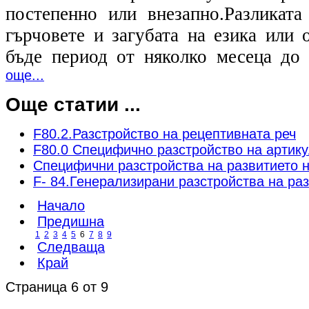
постепенно или внезапно.Разликат
гърчовете и загубата на езика или 
бъде период от няколко месеца до 
още...
Още статии ...
F80.2.Разстройство на рецептивната реч
F80.0 Специфично разстройство на артик
Специфични разстройства на развитието н
F- 84.Генерализирани разстройства на раз
Начало
Предишна
1
2
3
4
5
6
7
8
9
Следваща
Край
Страница 6 от 9