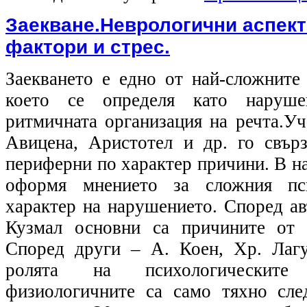
Заекване.Неврологични аспект
фактори и стрес.
Заекването е едно от най-сложните
което се определя като наруш
ритмичната организация на речта.Уч
Авицена, Аристотел и др. го свър
периферни по характер причини. В на
оформя мнението за сложния пси
характер на нарушението. Според ав
Кузмал основни са причините от 
Според други – А. Коен, Хр. Лагу
ролята на психологическите
физиологичните са само тяхно сле