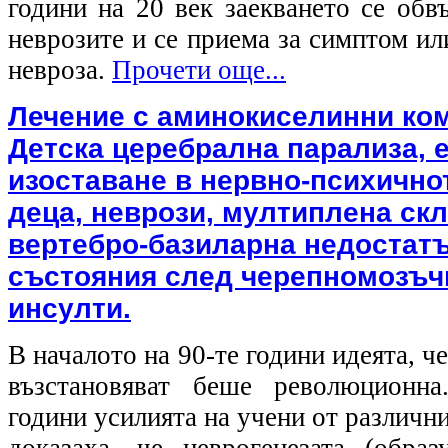
години на 20 век заекването се обв
неврозите и се приема за симптом и
невроза.
Прочети още...
Лечение с аминокиселинни ком
Детска церебрална парализа, 
изоставане в нервно-психично
деца, неврози, мултиплена скл
вертебро-базиларна недостатъ
състояния след черепномозъч
инсулти.
В началото на 90-те години идеята, ч
възстановяват беше революционн
години усилията на учени от различн
доказаха, че неврогенезата (обра