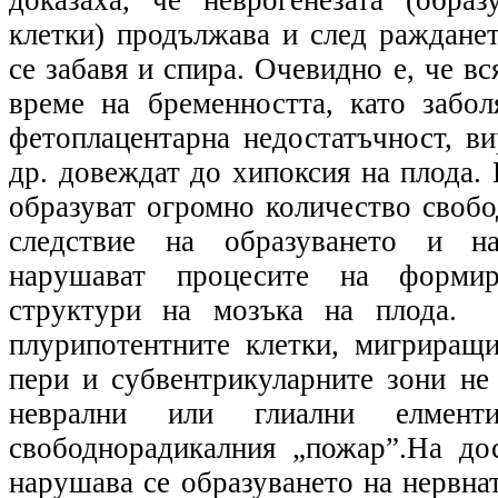
клетки) продължава и след ражданет
се забавя и спира. Очевидно е, че в
време на бременността, като забол
фетоплацентарна недостатъчност, в
др. довеждат до хипоксия на плода.
образуват огромно количество свобо
следствие на образуването и н
нарушават процесите на форми
структури на мозъка на плода. 
плурипотентните клетки, мигриращ
пери и субвентрикуларните зони не
неврални или глиални елмент
свободнорадикалния „пожар”.На до
нарушава се образуването на нервна