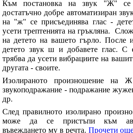
Към постановка на звук "Ж" с
достатъчно добре автоматизиран зву
на "ж" се присъединява глас - дет
усети трептенията на гръкляна. Слож
на детето на вашето гърло. После и
детето звук ш и добавете глас. С 
трябва да усети вибрациите на вашите
другата - своите.
Изолираното произношение на Ж
звукоподражание - подражание жужен
др.
След правилното изолирано произно
може да се пристъпи към авт
въвеждането му в речта.
Прочети още.