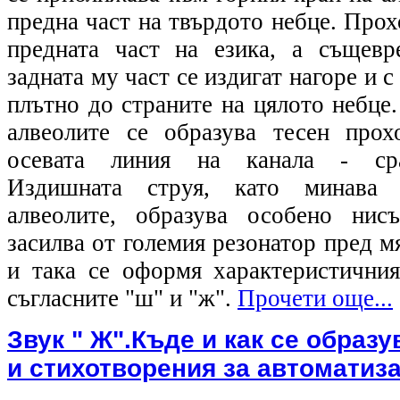
предна част на твърдото небце. Прох
предната част на езика, а същевр
задната му част се издигат нагоре и 
плътно до страните на цялото небце.
алвеолите се образува тесен прох
осевата линия на канала - ср
Издишната струя, като минава
алвеолите, образува особено ни
засилва от големия резонатор пред м
и така се оформя характеристични
съгласните "ш" и "ж".
Прочети още...
Звук " Ж".Къде и как се образ
и стихотворения за автоматиз