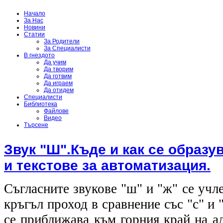
Начало
За Нас
Новини
Статии
За Родители
За Специалисти
В гнездото
Да учим
Да творим
Да готвим
Да играем
Да отидем
Специалисти
Библиотека
Файлове
Видео
Търсене
Звук "Ш".Къде и как се образ
и текстове за автоматизация.
Съгласните звукове "ш" и "ж" се учл
кръгъл проход в сравнение със "с" и 
се приближава към горния край на а