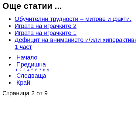
Още статии ...
Обучителни трудности – митове и факти.
Играта на играчките 2
Играта на играчките 1
Дефицит на вниманието и/или хиперактивн
1 част
Начало
Предишна
1
2
3
4
5
6
7
8
9
Следваща
Край
Страница 2 от 9