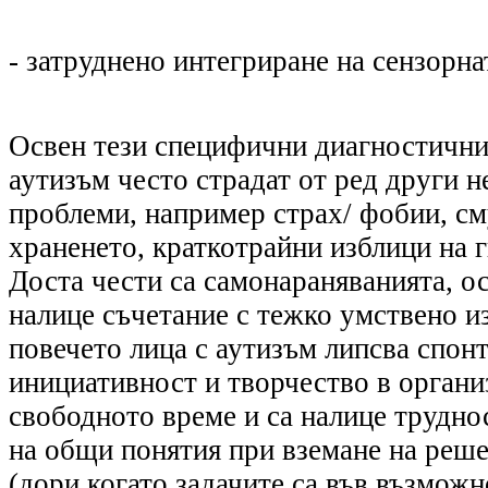
- затруднено интегриране на сензорн
Освен тези специфични диагностични 
аутизъм често страдат от ред други 
проблеми
,
наприме
р
страх/ фобии, с
храненето, краткотрайни изблици на г
Доста чести са самонараняванията, ос
налице съчетание с тежко умствено и
повечето лица с аутизъм липсва спонт
инициативност и творчество в органи
свободното време и са налице трудно
на общи понятия при вземане на реше
(дори когато задачите са във възможн