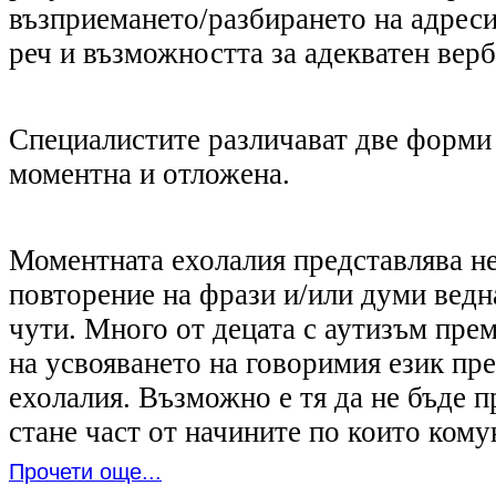
възприемането/разбирането на адрес
реч и възможността за адекватен верб
Специалистите различават две форми 
моментна и отложена.
Моментната ехолалия представлява н
повторение на фрази и/или думи ведна
чути. Много от децата с аутизъм пре
на усвояването на говоримия език пр
ехолалия. Възможно е тя да не бъде п
стане част от начините по които кому
Прочети още...