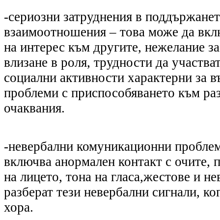
-
сериозни затруднения в поддържанет
взаимоотношения
–
това може да вкл
на интерес към другите, нежелание з
влизане в роля, трудности да участва
социални активности характерни за в
проблеми с приспособяването към ра
очаквания.
-
невербални комуникационни пробле
включва анормален контакт с очите, 
на лицето, тона на гласа,
жестове и не
разберат тези невербални сигнали, ко
хора.