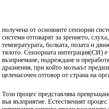
получена от основните сензорни сист
системи отговарят за зрението, слуха,
температурата, болката, позата и дви
тялото. Сензорната интеграция(СИ) е
възприемане, подреждане и преработк
дразнения, при който мозъкът предиз
целенасочен отговор от страна на ор
Този процес представлява превръщан
във възприятие. Естествения
т
процес 