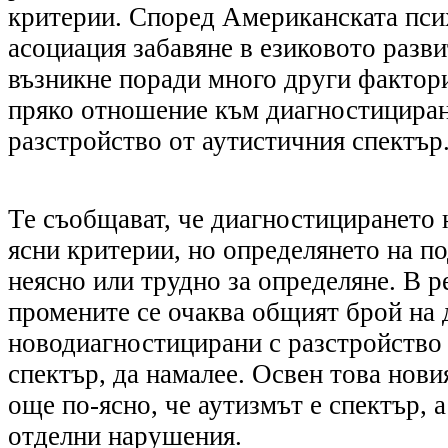
критерии. Според Американската пси
асоциация забавяне в езиковото разви
възникне поради много други фактори
пряко отношение към диагностициран
разстройство от аутистичния спектър
Те съобщават, че диагностицирането 
ясни критерии, но определянето на по
неясно или трудно за определяне. В р
промените се очаква общият брой на 
новодиагностицирани с разстройство
спектър
,
да намалее. Освен това нови
още по-ясно, че аутизм
ът
е спектър, а
отделни нарушения.