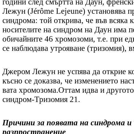
години след смъртта на Даун, френск
Лежун (Jérôme Lejeune) установява п
синдрома: той открива, че във всяка к
носителите на синдром на Даун има п
обичайните 46 хромозоми, т.е
.
при ед
се наблюдава утрояване (
т
ризомия)
,
в
Джером Лежун не успява да открие ко
късно се доказва, че изменението нас
вата хромозома.Оттам идва и другото
синдром-Тризомия 21.
Причини за появата на синдрома и
разпространение