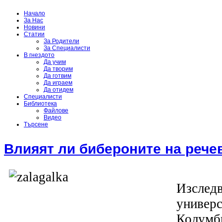
Начало
За Нас
Новини
Статии
За Родители
За Специалисти
В гнездото
Да учим
Да творим
Да готвим
Да играем
Да отидем
Специалисти
Библиотека
Файлове
Видео
Търсене
Влияят ли бибероните на рече
Изследв
универс
Колумби