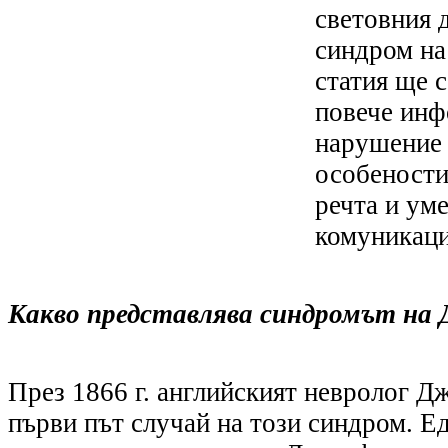
световния д
синдром на
статия ще 
повече инф
нарушение 
особености
речта и уме
комуникаци
Какво представлява синдром
ът
на 
През 1866 г
.
английският невролог Дж
първи път случай на този синдром. Едв