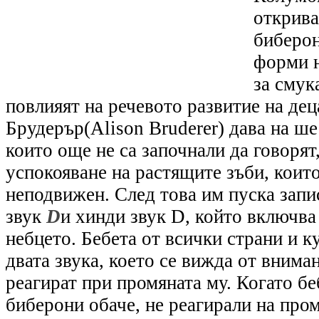
открива
биберон
форми н
за смук
повлияят на речевото развитие на дец
Брудерър
(Alison Bruderer) дава на ш
които още не са започнали да говорят,
успокояване на растящите зъби, които
неподвижен. След това им пуска запи
звук
D
и хинди звук D, който включва 
небцето. Бебета от всички страни и к
двата звука, което се вижда от вниман
реагират при промяна
та
му
. Когато б
биберони обаче, не реагирали на пром