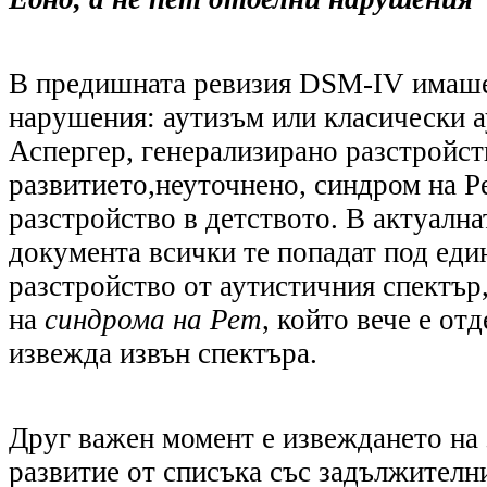
В предишната ревизия DSM-IV имаше
нарушения: аутизъм или класически а
Аспергер,
г
енерализирано разстройст
развитието
,
неуточнено
, синдром на Р
разстройство в детството. В актуална
документа всички те попадат под еди
разстройство от аутистичния спектър
на
синдром
а
на Рет
, който вече е от
извежда извън спектъра.
Друг важен момент е извеждането на 
развитие от списъка със задължителн