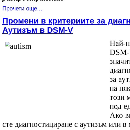
Прочети още...
Промени в критериите за диаг
Аутизъм в DSM-V
Най-н
DSM-V
значи
диагн
за ау
на ня
този 
под е
Ако в
сте диагностициране с аутизъм или в 