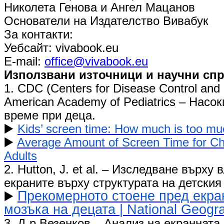
Николета Генова и Ангел Мацанов
Основатели на Издателство Вивабук
​За контакти:
Уебсайт: vivabook.eu
Е-mail:
office@vivabook.eu
​Използвани източници и научни сп
​1. CDC (Centers for Disease Control and
American Academy of Pediatrics – Насок
време при деца.
▶️
Kids’ screen time: How much is too m
▶️
Average Amount of Screen Time for Ch
Adults
2. ​Hutton, J. et al. – Изследване върху
екраните върху структурата на детския
Прекомерното стоене пред екра
▶️
мозъка на децата | National Geogr
3. Д-р Везенков – Анализ на екранната