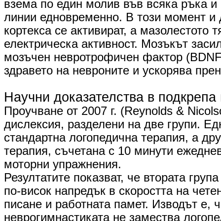
взема по един молив във всяка ръка и
линии едновременно. В този момент и 
кортекса се активират, а мазолестото 
електрическа активност. Мозъкът заси
мозъчен невротрофичен фактор (BDNF)
здравето на невроните и ускорява прен
​Научни доказателства в подкрепа
Проучване от 2007 г. (Reynolds & Nicol
дислексия, разделени на две групи. Е
стандартна логопедична терапия, а дру
терапия, съчетана с 10 минути ежедне
моторни упражнения.
Резултатите показват, че втората група
по-висок напредък в скоростта на чете
писане и работната памет. Изводът е, 
неврогимнастиката не замества логопе