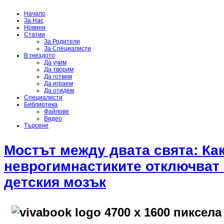
Начало
За Нас
Новини
Статии
За Родители
За Специалисти
В гнездото
Да учим
Да творим
Да готвим
Да играем
Да отидем
Специалисти
Библиотека
Файлове
Видео
Търсене
Мостът между двата свята: Ка
неврогимнастиките отключват 
детския мозък