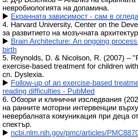
невробиологията на допамина.
▶️
Екранната зависимост - сам в оглед
​​4. Harvard University, Center on the Dev
за развитието на мозъчната архитектур
▶️
Brain Architecture: An ongoing process
birth
5. Reynolds, D. & Nicolson, R. (2007) – "
exercise-based treatment for children with 
сп. Dyslexia.
​▶️
Follow-up of an exercise-based treatmen
reading difficulties - PubMed
6. Обзори и клинични изследвания (202
на ранните моторни интервенции върху
невербалната комуникация при деца от
спектър.
▶️
ncbi.nlm.nih.gov/pmc/articles/PMC887