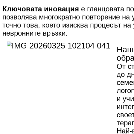
Ключовата иновация
е гланцовата по
позволява многократно повторение на 
точно това, което изисква процесът на
невронните връзки.
Наши
обра
От ст
до д
семе
лого
и уч
инте
свое
тера
​Най