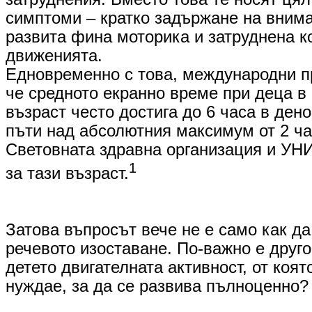
симптоми – кратко задържане на внима
развита фина моторика и затруднена к
движенията.
​Едновременно с това, международни п
че средното екранно време при деца 
възраст често достига до 6 часа в ден
пъти над абсолютния максимум от 2 ча
Световната здравна организация и У
1
за тази възраст.
Затова въпросът вече не е само как да
речевото изоставане. По-важно е друго
детето двигателната активност, от коят
нуждае, за да се развива пълноценно?