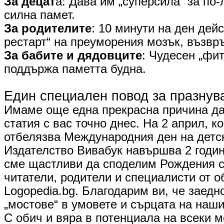
​За децат
а: Дава им „суперсила“ за по-
силна памет.
​За родителите
: 10 минути на ден дейс
рестарт“ на преуморения мозък, възвр
За бабите и дядовците
: Чудесен „фит
поддържа паметта будна.
​Един специален повод за празнув
Имаме още една прекрасна причина да
статия с вас точно днес. На 2 април, ко
отбелязва Международния ден на детск
Издателство Вивабук навършва 2 годи
сме щастливи да споделим Рождения с
читатели, родители и специалисти от 
Logopedia.bg. Благодарим ви, че заедн
„мостове“ в умовете и сърцата на наши
​С обич и вяра в потенциала на всеки м