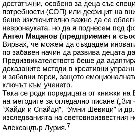
достатъчни, особено за деца със спец
потребности (СОП) или дефицит на вни
беше изключително важно да се облег
невронауката, но да я поднесем под фо
​Ангел Мацанов (предприемач и съо
Вярвах, че можем да създадем иноват
по забавен начин да развива децата да
Предизвикателството беше да адаптир
доказаните методи в креативни упражн
и забавни герои, защото емоционалнат
ключът към ученето.
​Така се роди поредицата от книжки на
на методите за огледално писане („Зиг-З
“Хайди и Спайди”, “Умни Шевици” и др.
изследванията на световноизвестния 
7
Александър Лурия.