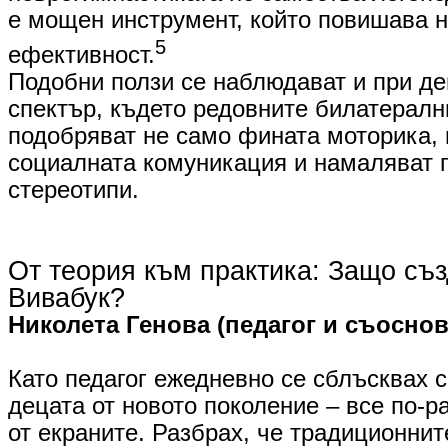
е мощен инструмент, който повишава 
5
ефективност.
​Подобни ползи се наблюдават и при де
спектър, където редовните билатерал
подобряват не само фината моторика, 
социалната комуникация и намаляват 
стереотипи.
От теория към практика: Защо съ
Вивабук?
​Николета Генова (педагог и съоснов
Като педагог ежедневно се сблъсквах с
децата от новото поколение – все по-р
от екраните. Разбрах, че традиционнит