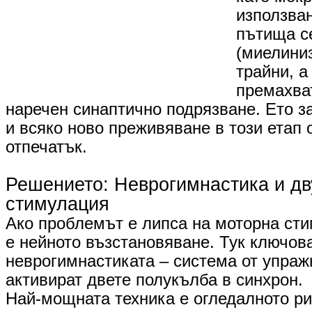
използва
пътища с
(миелиниз
трайни, а
премахват
наречен синаптично подрязване. Ето 
и всяко ново преживяване в този етап 
отпечатък.
​Решението: Неврогимнастика и д
стимулация
Ако проблемът е липса на моторна ст
е нейното възстановяване. Тук ключов
неврогимнастиката – система от упраж
активират двете полукълба в синхрон.
​Най-мощната техника е огледалното ри