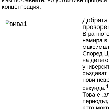
към по-бавните, но устойчиви процеси 
концентрация.
Добрата
прозоре
В ранното
намира в
максимал
Според Ц
на детет
университ
създават
нови нев
4
секунда.
​Това е „
периодът,
като мокр