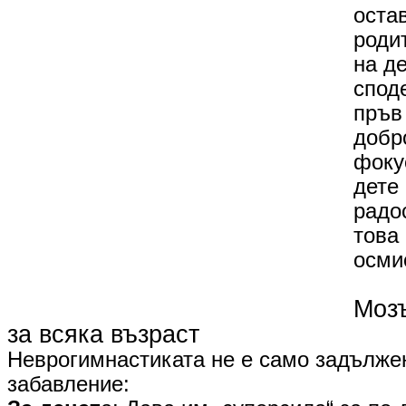
оста
роди
на д
споде
пръв
добр
фоку
дете
радос
това
осми
​Моз
за всяка възраст
Неврогимнастиката не е само задължен
забавление: