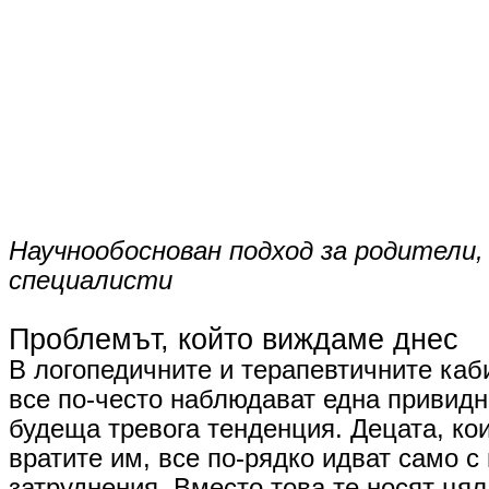
Научнообоснован подход за родители,
специалисти
​Проблемът, който виждаме днес
В логопедичните и терапевтичните каб
все по-често наблюдават една привидн
будеща тревога тенденция. Децата, ко
вратите им, все по-рядко идват само с
затруднения. Вместо това те носят цял