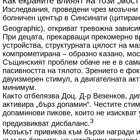
​Как екраните влияят на този „мост
Изследвания, проведени чрез мозъчни 
болничен център в Синсинати (цитирани
Geographic), откриват тревожна зависи
При децата, прекарващи прекомерно в
устройства, структурната цялост на ма
компрометирана – образно казано, мос
​Същинският проблем обаче не е в сами
пасивността на тялото. Зрението е фо
двуизмерен стимул, а двигателната акт
минимум.
Както отбелязва Доц. Д-р Везенков, ди
активира „бърз допамин“. Честите стим
допаминови пикове, които не изискват 
3
предизвикват дисбаланс.
Мозъкът привиква към бързи награди и