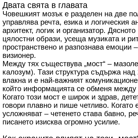
​Двата свята в главата
Човешкият мозък е разделен на две по
управлява речта, езика и логическия ан
архитект, логик и организатор. Дяснот
цялостни образи, усеща музиката и ри
пространствено и разпознава емоции –
визионер.
​Между тях съществува „мост“ – мазоле
калозум). Тази структура съдържа над
влакна и е най-важният комуникационе
който информацията се обменя между
Когато този мост е широк и здрав, дете
говори плавно и пише четливо. Когато 
усложняват – четенето става бавно, ре
писането изисква огромно усилие.