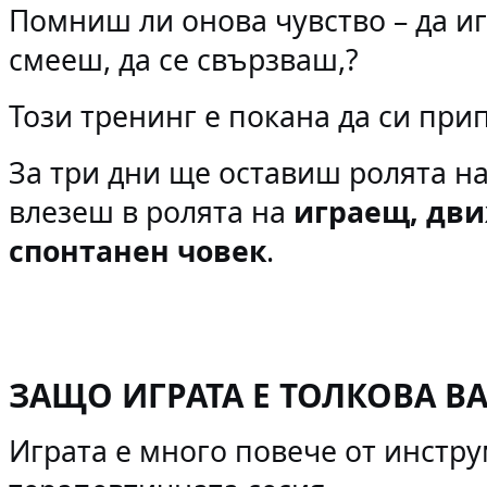
Помниш ли онова чувство – да иг
смееш, да се свързваш,?
Този тренинг е покана да си
прип
За три дни ще оставиш ролята на
влезеш в ролята на
играещ, дви
спонтанен човек
.
ЗАЩО ИГРАТА Е ТОЛКОВА В
Играта е много повече от инстру