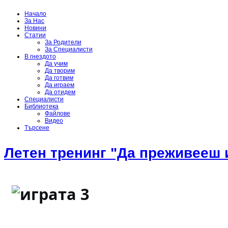
Начало
За Нас
Новини
Статии
За Родители
За Специалисти
В гнездото
Да учим
Да творим
Да готвим
Да играем
Да отидем
Специалисти
Библиотека
Файлове
Видео
Търсене
Летен тренинг "Да преживееш 