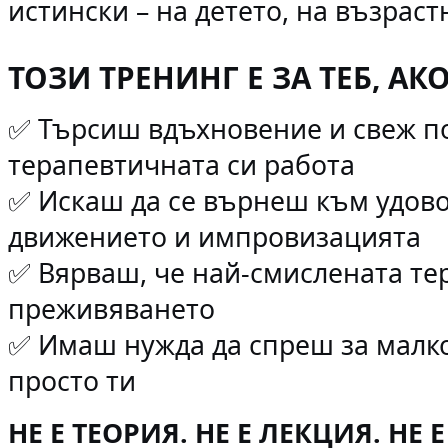
истински – на детето, на възрастн
ТОЗИ ТРЕНИНГ Е ЗА ТЕБ, АКО
Търсиш вдъхновение и свеж по
✅
терапевтичната си работа
Искаш да се върнеш към удово
✅
движението и импровизацията
Вярваш, че най-смислената те
✅
преживяването
Имаш нужда да спреш за малк
✅
просто ти
НЕ Е ТЕОРИЯ. НЕ Е ЛЕКЦИЯ. НЕ 