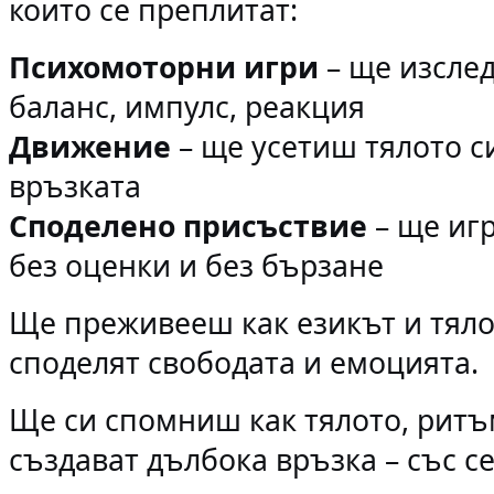
които се преплитат:
Психомоторни игри
– ще изсле
баланс, импулс
, реакция
Движение
– ще усетиш тялото си
връзката
Споделено присъствие
– ще игр
без оценки и без бързане
Ще преживееш как езикът и тяло
споделят свободата и емоцията.
Ще си спомниш как тялото, ритъ
създават дълбока връзка – със се