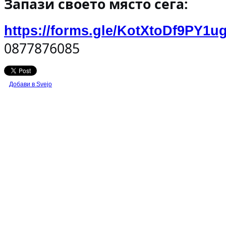
Запази своето място сега:
https://forms.gle/KotXtoDf9PY1u
0877876085
Добави в Svejo