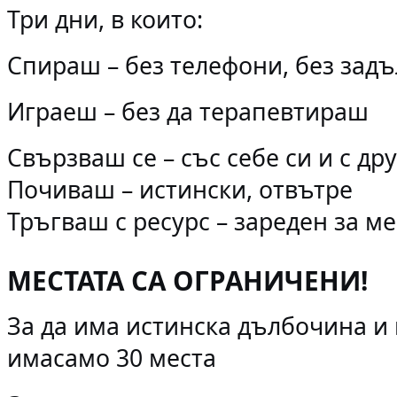
Три дни, в които:
Спираш – без телефони, без зад
Играеш – без да
терапевтираш
Свързваш се – със себе си и с др
Почиваш – истински, отвътре
Тръгваш с ресурс – зареден за м
М
Е
СТАТА СА ОГРАНИЧЕНИ!
За да има истинска дълбочина и 
има
само 30 места