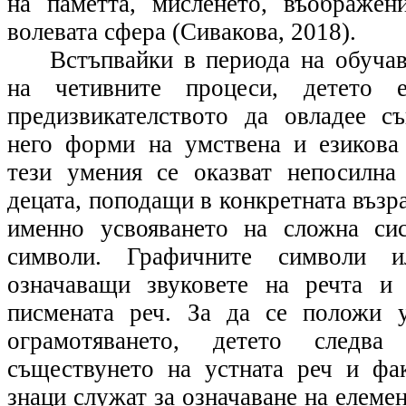
на паметта, мисленето, въображен
волевата сфера (Сивакова, 2018).
Встъпвайки в периода на обучав
на четивните процеси, детето 
предизвикателството да овладее с
него форми на умствена и езикова
тези умения се оказват непосилна
децата, поподащи в конкретната възра
именно усвояването на сложна си
символи. Графичните символи и
означаващи звуковете на речта и
писмената реч. За да се положи 
ограмотяването, детето следв
съществунето на устната реч и фа
знаци служат за означаване на елемен