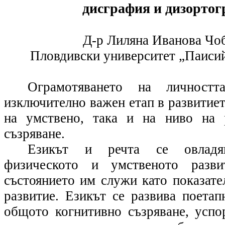
дисграфия и дизорто
Д-р Лиляна Иванова Чо
Пловдивски университет „Паиси
Ограмотяването на личност
изключително важен етап в развитиет
на умствено, така и на ниво на 
съзряване.
Езикът и речта се овладя
физическото и умственото разв
състоянието им служи като показате
развитие. Езикът се развива поетап
общото когнитивно съзряване, успо