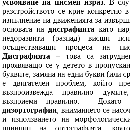
усвояване на писмен израз
. В сл
разстройството се крие конкретно в
изпълнение на движенията за извърш
основата на
дисграфията
като нар
недоразвити (разпад) висши пси
осъществяващи процеса на пи
Дисграфията
– това са затруднен
проявяващо се у детето в пропускан
буквите, замяна на едни букви (или с
е двигателен проблем, който пр
възпроизвежда правилно думит
възприема правилно. Докато 
дизортография
, вниманието се насо
и използването на морфологическ
принцип на ортографията, коя