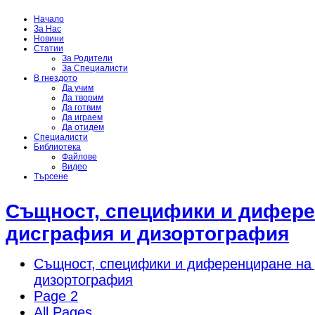
Начало
За Нас
Новини
Статии
За Родители
За Специалисти
В гнездото
Да учим
Да творим
Да готвим
Да играем
Да отидем
Специалисти
Библиотека
Файлове
Видео
Търсене
Същност, специфики и дифере
дисграфия и дизортография
Същност, специфики и диференциране на
дизортография
Page 2
All Pages