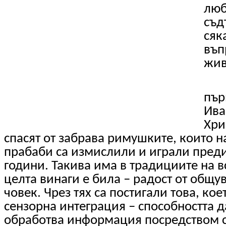
люб
съд
сяк
въп
жив
пър
Ива
Хри
спасят от забрава римушките, които 
прабаби са измислили и играли преди
години. Такива има в традициите на в
целта винаги е била – радост от общу
човек. Чрез тях са постигали това, ко
сензорна интеграция – способността д
обработва информация посредством се