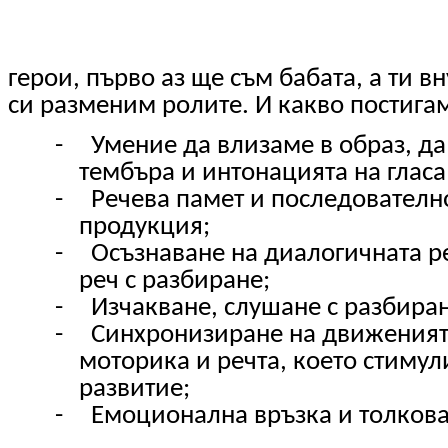
герои, първо аз ще съм бабата, а ти в
си разменим ролите. И какво постигам
-
Умение да влизаме в образ, д
тембъра и интонацията на гласа
-
Речева памет и последователно
продукция;
-
Осъзнаване на диалогичната р
реч с разбиране;
-
Изчакване, слушане с разбира
-
Синхронизиране на движеният
моторика и речта, което стимул
развитие;
-
Емоционална връзка и толкова