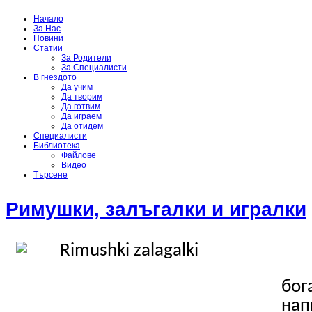
Начало
За Нас
Новини
Статии
За Родители
За Специалисти
В гнездото
Да учим
Да творим
Да готвим
Да играем
Да отидем
Специалисти
Библиотека
Файлове
Видео
Търсене
Римушки, залъгалки и игралки
бог
нап