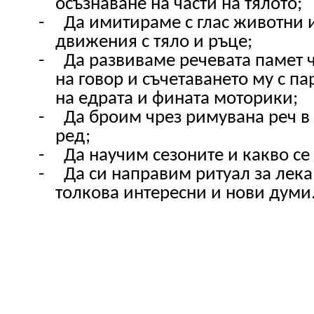
осъзнаване на части на тялото;
-
Да имитираме с глас животни 
движения с тяло и ръце;
-
Да развиваме речевата памет 
на говор и съчетаването му с 
на едрата и фината моторики;
-
Да броим чрез римувана реч в
ред;
-
Да научим сезоните и какво се
-
Да си направим ритуал за лек
толкова интересни и нови думи