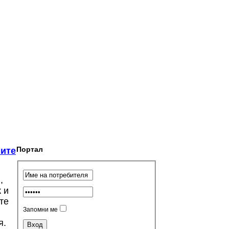
Портал
ните
,
 и
те
Запомни ме
я.