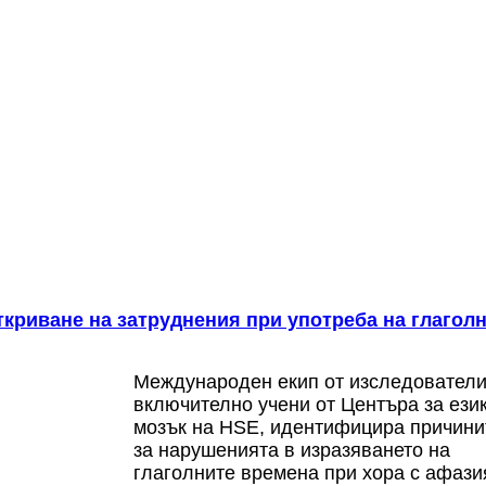
криване на затруднения при употреба на глагол
Международен екип от изследователи
включително учени от Центъра за език
мозък на HSE, идентифицира причини
за нарушенията в изразяването на
глаголните времена при хора с афази