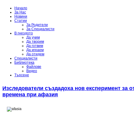
Начало
За Нас
Новини
Статии
За Родители
За Специалисти
В гнездото
Да учим
Да творим
Да готвим
Да играем
Да отидем
Специалисти
Библиотека
Файлове
Видео
Търсене
Изследователи създадоха нов експеримент за от
времена при афазия