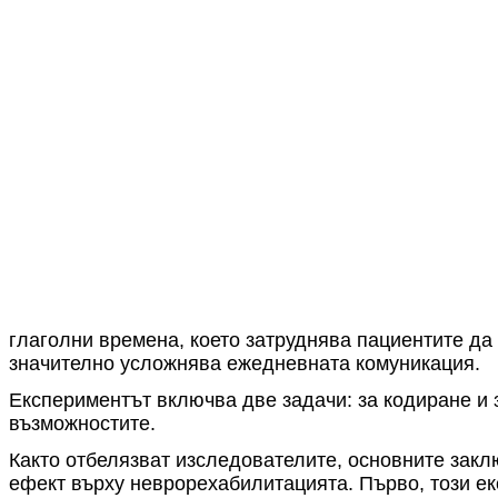
глаголни времена, което затруднява пациентите да
значително усложнява ежедневната комуникация.
Експериментът включва две задачи: за кодиране и з
възможностите.
Както отбелязват изследователите, основните закл
ефект върху неврорехабилитацията. Първо, този е