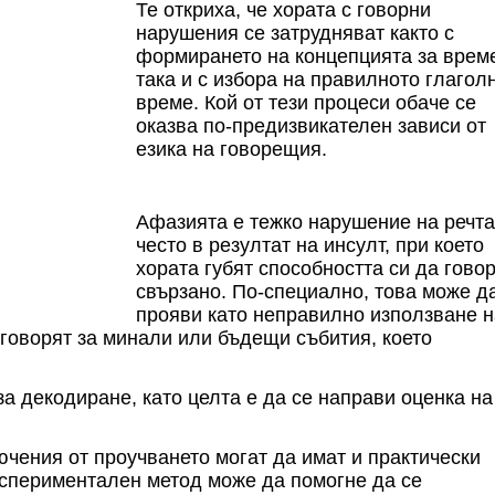
Те откриха, че хората с говорни
нарушения се затрудняват както с
формирането на концепцията за врем
така и с избора на правилното глагол
време. Кой от тези процеси обаче се
оказва по-предизвикателен зависи от
езика на говорещия.
Афазията е тежко нарушение на речта
често в резултат на инсулт, при което
хората губят способността си да гово
свързано. По-специално, това може д
прояви като неправилно използване н
 говорят за минали или бъдещи събития, което
а декодиране, като целта е да се направи оценка на
ючения от проучването могат да имат и практически
кспериментален метод може да помогне да се