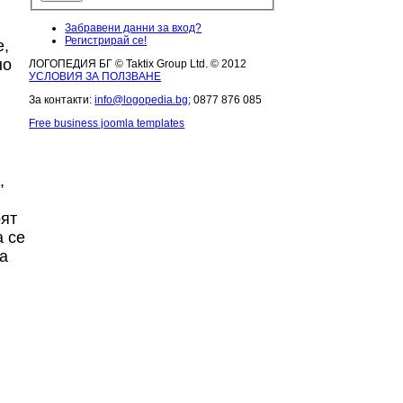
Забравени данни за вход?
Регистрирай се!
е,
но
ЛОГОПЕДИЯ БГ © Taktix Group Ltd. © 2012
УСЛОВИЯ ЗА ПОЛЗВАНЕ
За контакти:
info@logopedia.bg
; 0877 876 085
Free business joomla templates
,
рят
а се
а