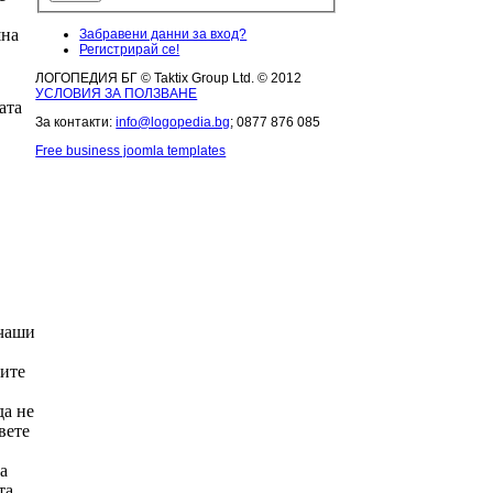
шна
Забравени данни за вход?
Регистрирай се!
ЛОГОПЕДИЯ БГ © Taktix Group Ltd. © 2012
УСЛОВИЯ ЗА ПОЛЗВАНЕ
ата
За контакти:
info@logopedia.bg
; 0877 876 085
Free business joomla templates
 чаши
ите
да не
вете
а
та,