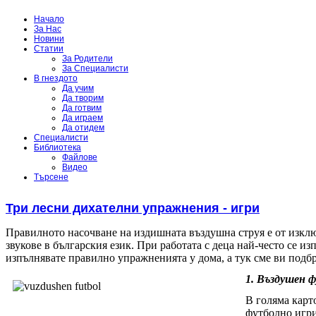
Начало
За Нас
Новини
Статии
За Родители
За Специалисти
В гнездото
Да учим
Да творим
Да готвим
Да играем
Да отидем
Специалисти
Библиотека
Файлове
Видео
Търсене
Три лесни дихателни упражнения - игри
Правилното насочване на издишната въздушна струя е от изкл
звукове в българския език. При работата с деца най-често се и
изпълнявате правилно упражненията у дома, а тук сме ви подб
1. Въздушен 
В голяма карт
футболно игри