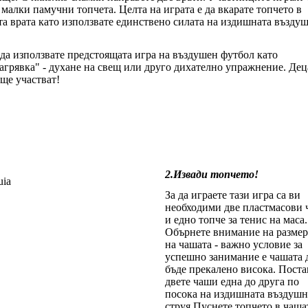
 малки памучни топчета. Целта на играта е да вкарате топчето в
а врата като използвате единствено силата на издишната възду
да използвате предстоящата игра на въздушен футбол като
агрявка" - духане на свещ или друго дихателно упражнение. Дец
 ще участват!
2.Извади топчето!
За да играете тази игра са ви
необходими две пластмасови
и едно топче за тенис на маса.
Обърнете внимание на размер
на чашата - важно условие за
успешно занимание е чашата 
бъде прекалено висока. Поста
двете чаши една до друга по
посока на издишната въздушн
струя.Пуснете топчето в чаша