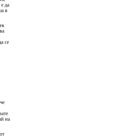
 е да
ша в
ек
ва
да се
 че
вате
ай на
от