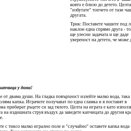
която е близо до детето. Целта
"избутате" топчето от тази ча
другата.
Трик: Поставете чашите под л
наклон една спрямо друга - то
ще улесни задачата и ще даде
увереност на детето, че може 
 капчица у дома!
е от двама души. На гладка повърхност излейте малко вода, така
оляма капка. Играчите получават по една сламка и я поставят в
ова прибират ръцете си зад тялото. Целта на играта е като използ
та на издишната струя въздух да заведете капчицата до другия кр
е.
те с тиксо малко игрално поле и "случайно" оставете капка вода 