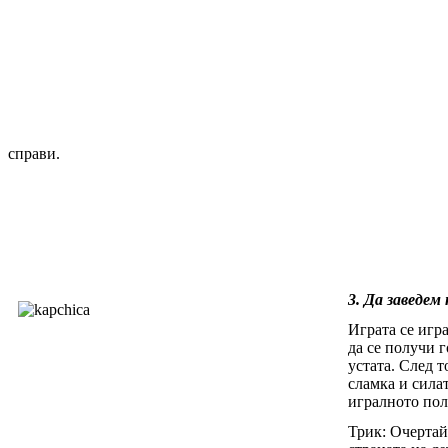
справи.
3. Да заведем
Играта се игра
да се получи г
устата. След т
сламка и сила
игралното пол
Трик: Очертай