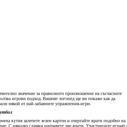
ючително значение за правилното произношение на съгласните
зползва игрови подход. Вашият логопед ще ви покаже как да
рали някой от най-забавните упражнения-игри.
футбол
онена кутия залепете зелен картон и очертайте врати подобно на
ще. С няколко сламки направете две врати. Участниците играят 