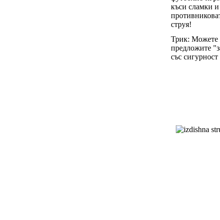
къси сламки и
противниковат
струя!
Трик: Можете 
предложите "з
със сигурност