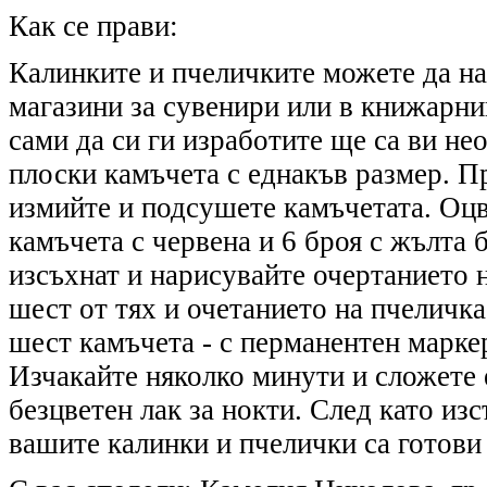
Как се прави:
Калинките и пчеличките можете да на
магазини за сувенири или в книжарн
сами да си ги изработите ще са ви не
плоски камъчета с еднакъв размер. П
измийте и подсушете камъчетата. Оцв
камъчета с червена и 6 броя с жълта 
изсъхнат и нарисувайте очертанието 
шест от тях и очетанието на пчеличк
шест камъчета - с перманентен маркер
Изчакайте няколко минути и сложете 
безцветен лак за нокти. След като из
вашите калинки и пчелички са готови 