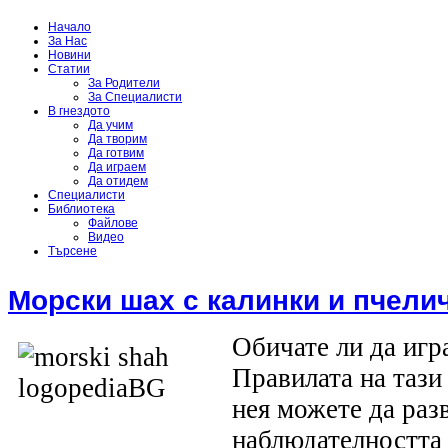
Начало
За Нас
Новини
Статии
За Родители
За Специалисти
В гнездото
Да учим
Да творим
Да готвим
Да играем
Да отидем
Специалисти
Библиотека
Файлове
Видео
Търсене
Морски шах с калинки и пчели
Обичате ли да игр
Правилата на тази 
нея можете да раз
наблюдателността 