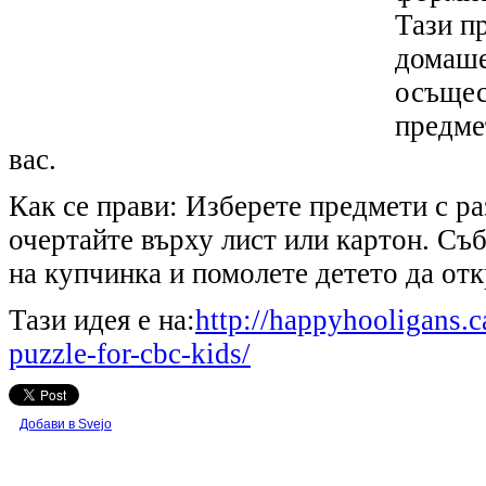
Тази п
домаше
осъщес
предме
вас.
Как се прави: Изберете предмети с р
очертайте върху лист или картон. Съ
на купчинка и помолете детето да от
Тази идея е на:
http://happyhooligans.
puzzle-for-cbc-kids/
Добави в Svejo