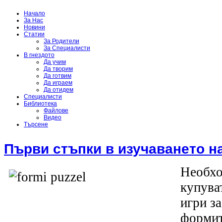
Начало
За Нас
Новини
Статии
За Родители
За Специалисти
В гнездото
Да учим
Да творим
Да готвим
Да играем
Да отидем
Специалисти
Библиотека
Файлове
Видео
Търсене
Първи стъпки в изучаването н
Необхо
купува
игри за
формит