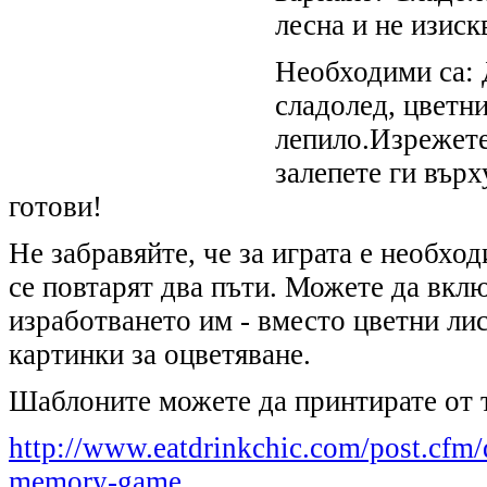
лесна и не изиск
Необходими са: 
сладолед, цветни
лепило.
Изрежете
залепете ги върх
готови!
Не забравяйте, че за играта е необхо
се повтарят два пъти. Можете да вклю
изработването им - вместо цветни ли
картинки за оцветяване.
Шаблоните можете да принтирате от 
http://www.eatdrinkchic.com/post.cfm/
memory-game