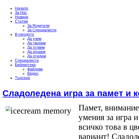
Начало
За Нас
Новини
Статии
За Родители
За Специалисти
В гнездото
Да учим
Да творим
Да готвим
Да играем
Да отидем
Специалисти
Библиотека
Файлове
Видео
Търсене
Сладоледена игра за памет и 
Памет, внимание
умения за игра и
всичко това в цв
вариант! Сладол