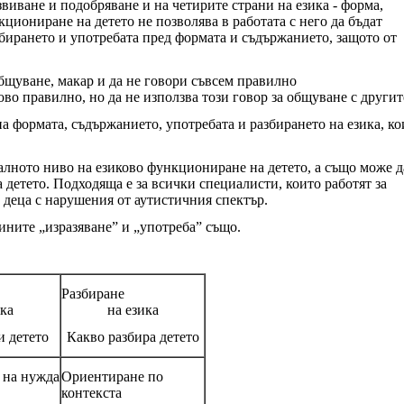
виване и подобряване и на четирите страни на езика - форма,
циониране на детето не позволява в работата с него да бъдат
збирането и употребата пред формата и съдържанието, защото от
 общуване, макар и да не говори съвсем правилно
во правилно, но да не използва този говор за общуване с другит
на формата, съдържанието, употребата и разбирането на езика, ко
алното ниво на езиково функциониране на детето, а също може д
а детето. Подходяща е за всички специалисти, които работят за
деца с нарушения от аутистичния спектър.
ините „изразяване” и „употреба” също.
реба
Разбиране
ика
на езика
и детето
Какво разбира детето
е на нужда
Ориентиране по
контекста