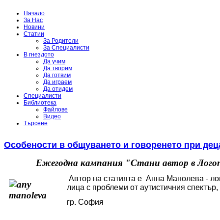
Начало
За Нас
Новини
Статии
За Родители
За Специалисти
В гнездото
Да учим
Да творим
Да готвим
Да играем
Да отидем
Специалисти
Библиотека
Файлове
Видео
Търсене
Особености в общуването и говоренето при деца
Ежегодна кампания "Стани автор в Логоп
Автор на статията е Анна Манолева - ло
лица с проблеми от аутистичния спектър,
гр. София