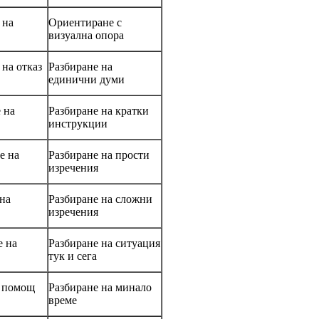
 на
Ориентиране с
визуална опора
 на отказ
Разбиране на
единични думи
 на
Разбиране на кратки
инструкции
е на
Разбиране на прости
изречения
 на
Разбиране на сложни
изречения
е на
Разбиране на ситуация
тук и сега
а помощ
Разбиране на минало
време