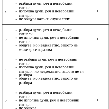
разбира думи, реч и невербални
сигнали
2
използва думи, реч и невербални
+
сигнали
не общува като си служи с тях
разбира думи, реч и невербални
сигнали
не използва думи, реч и невербални
3
+
сигнали
общува, но неадекватно, защото не
може да се изразява
не разбира думи, реч и невербални
сигнали
използва думи, реч и невербални
4
-
сигнали, но неадекватно, защото не ги
разбира
общува, но неадекватно, защото не
разбира
разбира думи, реч и невербални
сигнали
5
не използва думи, реч и невербални
+
сигнали
не общува