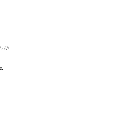
, да
е,