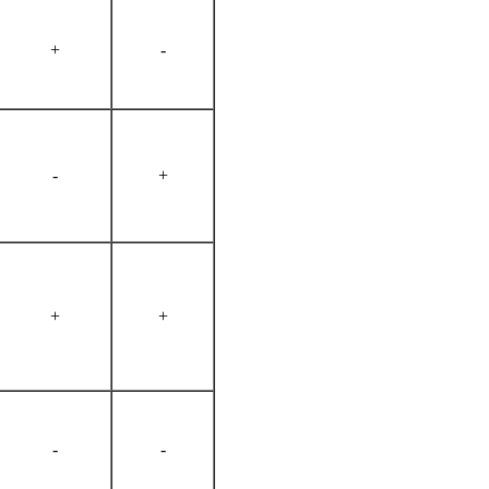
+
-
-
+
+
+
-
-