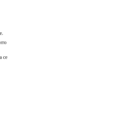
е.
ито
а се