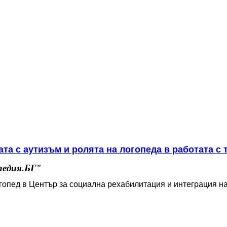
та с аутизъм и ролята на логопеда в работата с 
едия.БГ"
гопед в Център за социална рехабилитация и интеграция н