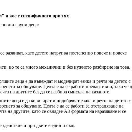
м" и кое е специфичното при тях
основни групи деца:
се развиват, като детето натрупва постепенно повече и повече
ити, но те са много механични и без нужното разбиране на това,
щите деца е да въвеждат и моделират езика и речта на детето с
ренето за общуване. Целта е да се работи превантивно, така че д
чта на другите без да се разбира смисъла на казаното.
ите деца е да коригират и подобряват езика и речта на детето с
ренето за общуване. Целта е да се работи за отстраняване на
та на другите, като се овладее АЗ-формата на изразяване и се
ъздействие и при двете е един и същ.