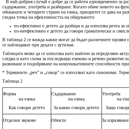
В най-добрия случай е добре да се работи едновременно за раз
съдържание, употреба и разбиране. Когато обаче нивото на функ
обхванати и четирите страни на езика, приоритет се дава на ра
гледна точка на ефективността на общуването:
по-ефективно е детето да разбира и да използва речта за
по-неефективно е детето да говори граматически и смисло
В таблица 2 се вижда какви могат да бъдат различните прояви 
се наблюдават при децата с аутизъм.
Таблицата може да се използва като шаблон за определяне акту
следва и като схема за последващо езиково и речево развитие н
развиване и подобряване на комуникативните способности при 
* Термините „реч” и „говор” се използват като синоними. Терм
Таблица 2
Форма
Съдържание
Упот
на езика
на езика
на ез
Как говори детето
За какво говори детето
Защо говор
Отделни звукове
Обекти
За изразяван