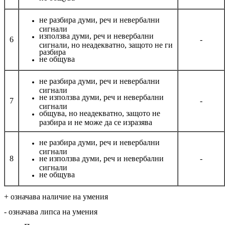
не разбира думи, реч и невербални
сигнали
използва думи, реч и невербални
6
-
сигнали, но неадекватно, защото не ги
разбира
не общува
не разбира думи, реч и невербални
сигнали
не използва думи, реч и невербални
7
-
сигнали
общува, но неадекватно, защото не
разбира и не може да се изразява
не разбира думи, реч и невербални
сигнали
8
не използва думи, реч и невербални
-
сигнали
не общува
+ означава наличие на умения
- означава липса на умения