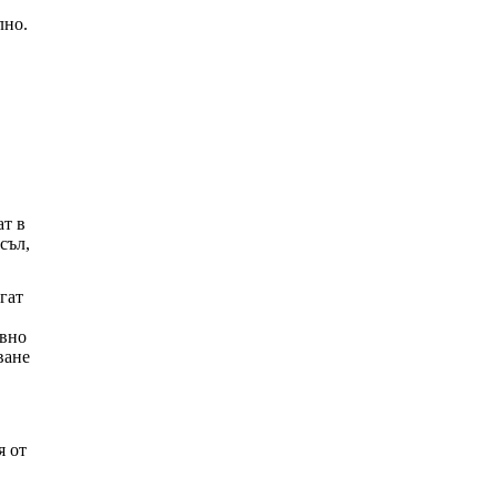
лно.
ат в
съл,
гат
ивно
ване
я от