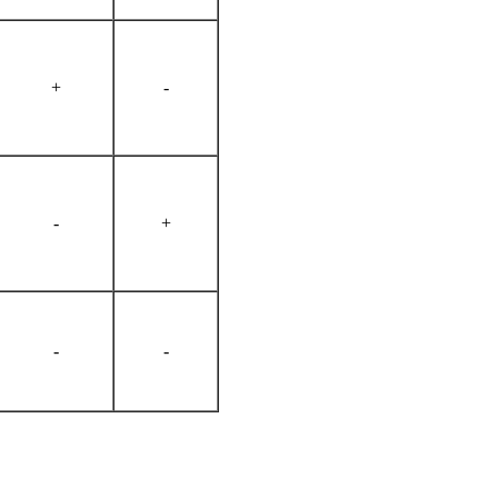
+
-
-
+
-
-