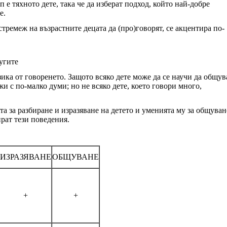
 е тяхното дете, така че да изберат подход, който най-добре
звитие.
тремеж на възрастните децата да (про)говорят, се акцентира по-
угите
ика от говоренето. Защото всяко дете може да се научи да общува
жи с по-малко думи; но не всяко дете, което говори много,
 за разбиране и изразяване на детето и уменията му за общуван
рат тези поведения.
ИЗРАЗЯВАНЕ
ОБЩУВАНЕ
+
+