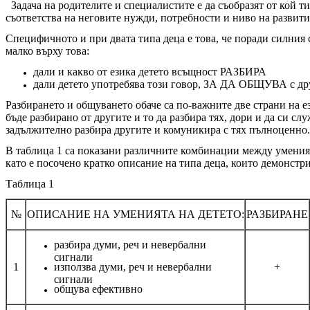
Задача на родителите и специалистите е да съобразят от кой тип
съответства на неговите нужди, потребности и ниво на ра
Специфичното и при двата типа деца е това, че поради силния с
малко върху това:
дали и какво от езика детето всъщност РАЗБИРА
дали детето употребява този говор, ЗА ДА ОБЩУВА с др
Разбирането и общуването обаче са по-важните две страни на ез
бъде разбирано от другите и то да разбира тях, дори и да си слу
задължително разбира другите и комуникира с тях пълноценно.
В таблица 1 са показани различните комбинации между уменията
като е посочено кратко описание на типа деца, които демонстри
Таблица 1
№
ОПИСАНИЕ НА УМЕНИЯТА НА ДЕТЕТО:
РАЗБИРАНЕ
разбира думи, реч и невербални
сигнали
1
използва думи, реч и невербални
+
сигнали
общува ефективно