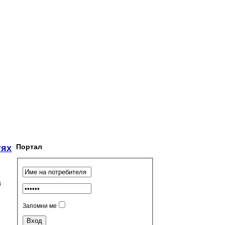
Портал
тях
а
Запомни ме