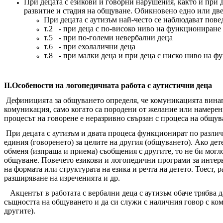
При децата с езикови и говорни нарушения, както и при 
развитие и стадия на общуване. Обикновено едно или дв
При децата с аутизъм най-често се наблюдават пове
т.2 - при деца с по-високо ниво на функциониране
т.5 - при по-големи невербални деца
т.6 - при ехолалични деца
т.8 - при малки деца и при деца с ниско ниво на ф
II.Особености на логопедичната работа с аутистични деца
Дефиницията за общуването определя, че комуникацията винаги
комуникация, само когато са породени от желание или намерени
процесът на говорене е неразривно свързан с процеса на общув
При децата с аутизъм и двата процеса функционират по различе
единия (говоренето) за целите на другия (общуването). Aко дет
обменя (изпраща и приема) съобщения с другите, то не би мог
общуване. Повечето езикови и логопедични програми за интерв
на формата или структурата на езикa и речта на детето. Тоест, 
разширяване на изреченията и др.
Акцентът в работата с вербални деца с аутизъм обаче трябва д
същността на общуването и да си служи с наличния говор с ко
другите).