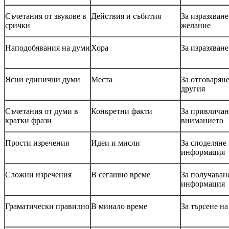
Съчетания от звукове в
Действия и събития
За изразяване
срички
желание
Наподобявания на думи
Хора
За изразяване
Ясни единични думи
Места
За отговаряне
другия
Съчетания от думи в
Конкретни факти
За привличан
кратки фрази
вниманието
Прости изречения
Идеи и мисли
За споделяне
информация
Сложни изречения
В сегашно време
За получаван
информация
Граматически правилно
В минало време
За търсене н