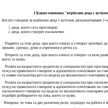
I
.
Какво означава "вербални деца с аутизъ
Когато говорим за вербални деца с аутизъм, разграничаваме 2 
деца, които сега проговарят
деца, които говорят ехолалично
Първите са тези деца, при които езикът и говорът започват да 
звукове, срички, думи и изречения в речта си.
Вторите са тези деца, при които езикът и говорът са вече разв
което се казва.
Ролята на възрастните (родители и специалисти) при проговаря
оглед на правилното говорене и адекватното използване на гово
се появи ехолалична реч по модела на механичното повтаряне ре
Ролята на възрастните (родители и специалисти) при ехолаличн
оглед на правилното говорене и адекватното използване на гово
ехолаличното говорене по модела на механичното повтаряне реч
подобри разбирането на това, което се казва.
Въпреки, че това са две различни роли, подходът на работа и в