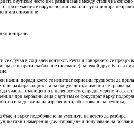
децата с аутизъм често има разминаване между стадия на езиково
е от трите умения е нарушено, липсва или функционира неправи
денията описани в
:
ункциониране.
 се случва в социален контекст. Речта и говоренето се превръщ
е да се изпрати съобщение (послание) на някой друг. В този сми
ане.
н начин, поради което те изпитват сериозни трудности да прила
ето не разбира същността на общуването, а именно че трябва да
ло да участва пълноценно в целенасочено, преднамерено и ефект
енция при вербални деца с аутизъм се фокусират върху подобря
работи се за дължина на изречението, обогатяване на речника,
а бъде и върху подобряване на уменията на детето да разбира
муникативни намерения (т.е. изпращане и получаване на послани