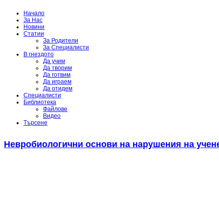
Начало
За Нас
Новини
Статии
За Родители
За Специалисти
В гнездото
Да учим
Да творим
Да готвим
Да играем
Да отидем
Специалисти
Библиотека
Файлове
Видео
Търсене
Невробиологични основи на нарушения на учене