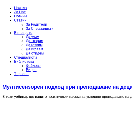
Начало
За Нас
Новини
Статии
За Родители
За Специалисти
В гнездото
Да учим
Да творим
Да готвим
Да играем
Да отидем
Специалисти
Библиотека
Файлове
Видео
Търсене
Мултисензорен подход при преподаване на деца
В този уебинар ще видите практически насоки за успешно преподаване на д