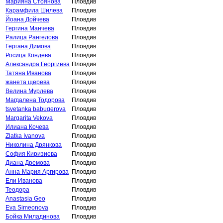
Марияна Стоянова
Пловдив
Карамфила Шилева
Пловдив
Йоана Дойчева
Пловдив
Гергина Манчева
Пловдив
Ралица Рангелова
Пловдив
Гергана Димова
Пловдив
Росица Кондева
Пловдив
Александра Георгиева
Пловдив
Татяна Иванова
Пловдив
жанета щерева
Пловдив
Велина Мурлева
Пловдив
Магдалена Тодорова
Пловдив
tsvetanka babugerova
Пловдив
Margarita Vekova
Пловдив
Илиана Кочева
Пловдив
Zlatka Ivanova
Пловдив
Николина Дрянкова
Пловдив
София Киризиева
Пловдив
Диана Дремова
Пловдив
Анна-Мария Аргирова
Пловдив
Ели Иванова
Пловдив
Теодора
Пловдив
Anastasia Geo
Пловдив
Eva Simeonova
Пловдив
Бойка Миладинова
Пловдив