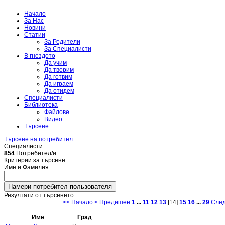
Начало
За Нас
Новини
Статии
За Родители
За Специалисти
В гнездото
Да учим
Да творим
Да готвим
Да играем
Да отидем
Специалисти
Библиотека
Файлове
Видео
Търсене
Търсене на потребител
Специалисти
854
Потребител/и:
Критерии за търсене
Име и Фамилия:
Резултати от търсенето
<< Начало
< Предишен
1
...
11
12
13
[14]
15
16
...
29
След
Име
Град