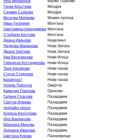
irina apostolova
Малко Търново
Гинка Кръстева
Мездра
Силвия Събкова
Мездра
Веселка Миркова
Момин проход
Иван Георгиев
Монтана
Цветомира Никодимова
Монтана
Стефани Костова
Монтана
Диана Иванова
Неделино
Недялка Маринова
Нова Загора
Диана Златева
Нова Загора
Ива Веселинова
Нови Искър
Габриела Костадинова
Нови Искър
Таня Касабова
Нови пазар
Стела Стоянова
Нови пазар
kasabova.t
Нови пазар
Violeta Todorova
Омуртаг
Камелия Павлова
Оряхово
Галина Спасова
Пазарджик
Светла Илиева
Пазарджик
nedyalko nenov
Пазарджик
Боряна Консулова
Пазарджик
Ина Ваклинова
Пазарджик
Мариана Минова
Пазарджик
Зорница Иванова
Пазарджик
Цветана Кукова
Панагюрище