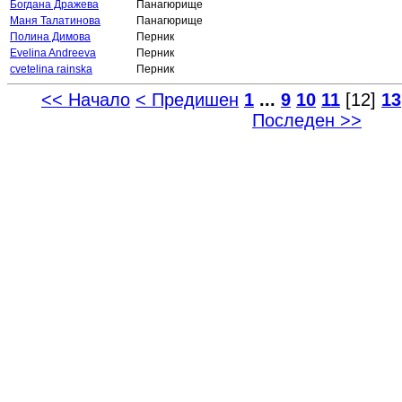
Богдана Дражева
Панагюрище
Маня Талатинова
Панагюрище
Полина Димова
Перник
Evelina Andreeva
Перник
cvetelina rainska
Перник
<< Начало
< Предишен
1
...
9
10
11
[12]
13
Последен >>