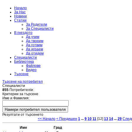
Начало
За Нас
Новини
Статии
За Родители
За Специалисти
В гнездото
Да учим
Да творим
Да готвим
Да играем
Да отидем
Специалисти
Библиотека
Файлове
Видео
Търсене
Търсене на потребител
Специалисти
855
Потребител/и:
Критерии за търсене
Име и Фамилия:
Резултати от търсенето
<< Начало
< Предишен
1
...
9
10
11
[12]
13
14
...
29
След
Име
Град