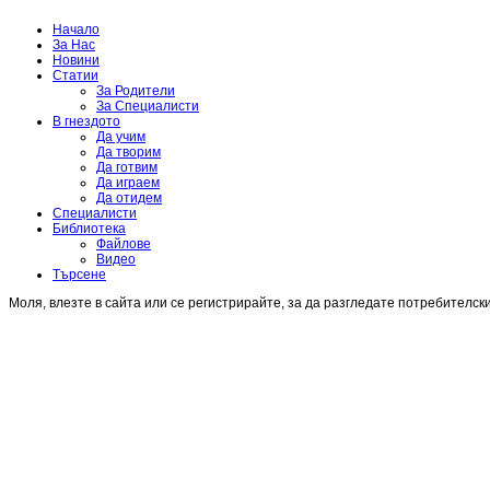
Начало
За Нас
Новини
Статии
За Родители
За Специалисти
В гнездото
Да учим
Да творим
Да готвим
Да играем
Да отидем
Специалисти
Библиотека
Файлове
Видео
Търсене
Моля, влезте в сайта или се регистрирайте, за да разгледате потребителск