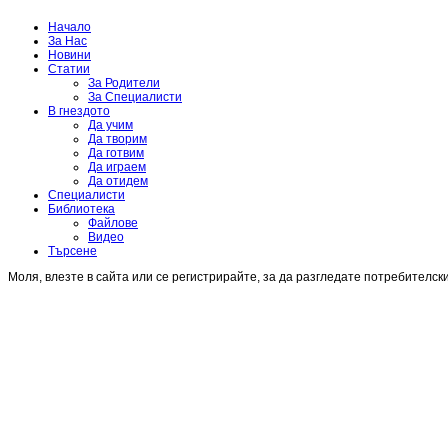
Начало
За Нас
Новини
Статии
За Родители
За Специалисти
В гнездото
Да учим
Да творим
Да готвим
Да играем
Да отидем
Специалисти
Библиотека
Файлове
Видео
Търсене
Моля, влезте в сайта или се регистрирайте, за да разгледате потребителск