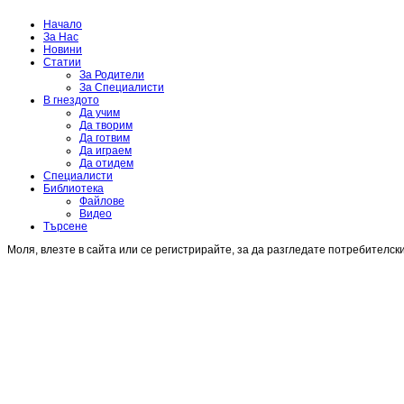
Начало
За Нас
Новини
Статии
За Родители
За Специалисти
В гнездото
Да учим
Да творим
Да готвим
Да играем
Да отидем
Специалисти
Библиотека
Файлове
Видео
Търсене
Моля, влезте в сайта или се регистрирайте, за да разгледате потребителск