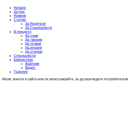
Начало
За Нас
Новини
Статии
За Родители
За Специалисти
В гнездото
Да учим
Да творим
Да готвим
Да играем
Да отидем
Специалисти
Библиотека
Файлове
Видео
Търсене
Моля, влезте в сайта или се регистрирайте, за да разгледате потребителск