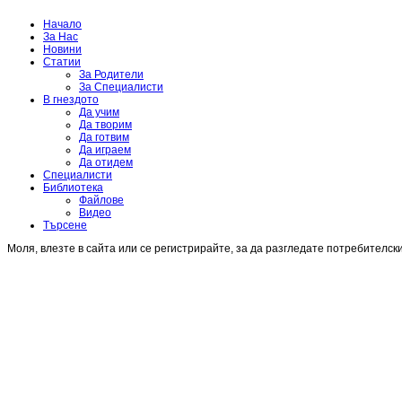
Начало
За Нас
Новини
Статии
За Родители
За Специалисти
В гнездото
Да учим
Да творим
Да готвим
Да играем
Да отидем
Специалисти
Библиотека
Файлове
Видео
Търсене
Моля, влезте в сайта или се регистрирайте, за да разгледате потребителск