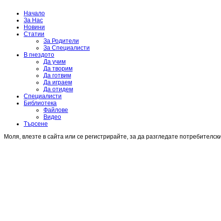
Начало
За Нас
Новини
Статии
За Родители
За Специалисти
В гнездото
Да учим
Да творим
Да готвим
Да играем
Да отидем
Специалисти
Библиотека
Файлове
Видео
Търсене
Моля, влезте в сайта или се регистрирайте, за да разгледате потребителск