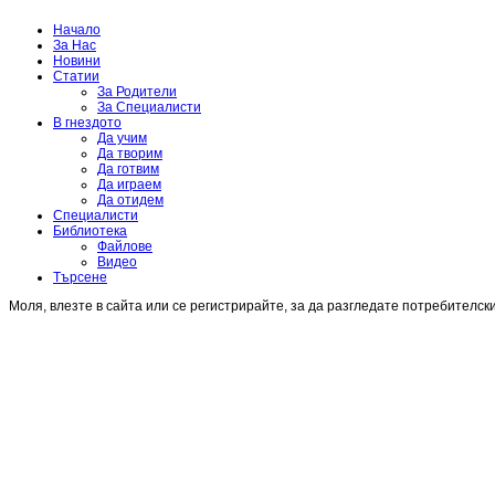
Начало
За Нас
Новини
Статии
За Родители
За Специалисти
В гнездото
Да учим
Да творим
Да готвим
Да играем
Да отидем
Специалисти
Библиотека
Файлове
Видео
Търсене
Моля, влезте в сайта или се регистрирайте, за да разгледате потребителск