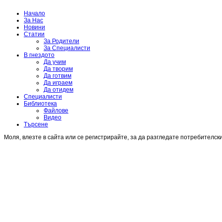
Начало
За Нас
Новини
Статии
За Родители
За Специалисти
В гнездото
Да учим
Да творим
Да готвим
Да играем
Да отидем
Специалисти
Библиотека
Файлове
Видео
Търсене
Моля, влезте в сайта или се регистрирайте, за да разгледате потребителск