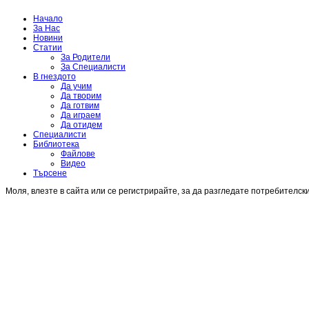
Начало
За Нас
Новини
Статии
За Родители
За Специалисти
В гнездото
Да учим
Да творим
Да готвим
Да играем
Да отидем
Специалисти
Библиотека
Файлове
Видео
Търсене
Моля, влезте в сайта или се регистрирайте, за да разгледате потребителск