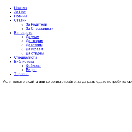
Начало
За Нас
Новини
Статии
За Родители
За Специалисти
В гнездото
Да учим
Да творим
Да готвим
Да играем
Да отидем
Специалисти
Библиотека
Файлове
Видео
Търсене
Моля, влезте в сайта или се регистрирайте, за да разгледате потребителск