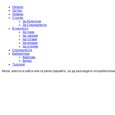
Начало
За Нас
Новини
Статии
За Родители
За Специалисти
В гнездото
Да учим
Да творим
Да готвим
Да играем
Да отидем
Специалисти
Библиотека
Файлове
Видео
Търсене
Моля, влезте в сайта или се регистрирайте, за да разгледате потребителск